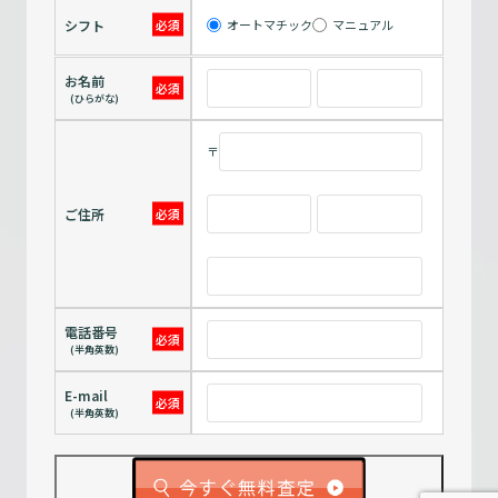
シフト
オートマチック
マニュアル
お名前
(ひらがな)
〒
ご住所
電話番号
(半角英数)
E-mail
(半角英数)