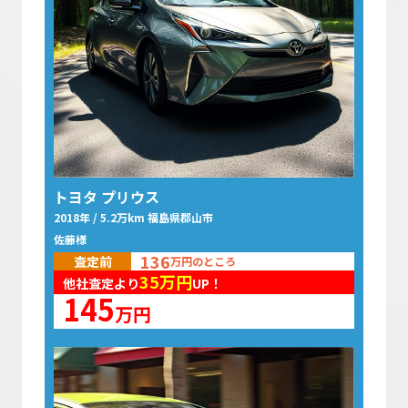
トヨタ プリウス
2018年 / 5.2万km 福島県郡山市
佐藤様
136
査定前
万円のところ
35
万円
他社査定より
UP！
145
万円