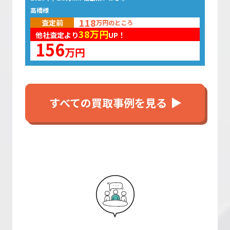
高橋様
118
査定前
万円のところ
38
万円
他社査定より
UP！
156
万円
すべての買取事例を見る