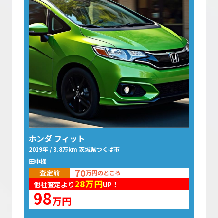
ホンダ フィット
2019年 / 3.8万km 茨城県つくば市
田中様
70
査定前
万円のところ
28
万円
他社査定より
UP！
98
万円