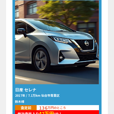
日産 セレナ
2017年 / 7.1万km 仙台市青葉区
鈴木様
136
査定前
万円のところ
42
万円
他社査定より
UP！