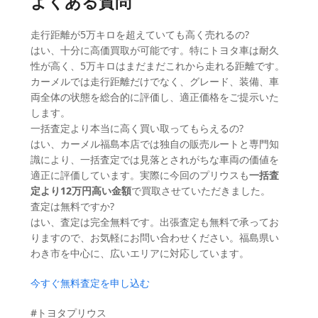
よくある質問
走行距離が5万キロを超えていても高く売れるの?
はい、十分に高価買取が可能です。特にトヨタ車は耐久
性が高く、5万キロはまだまだこれから走れる距離です。
カーメルでは走行距離だけでなく、グレード、装備、車
両全体の状態を総合的に評価し、適正価格をご提示いた
します。
一括査定より本当に高く買い取ってもらえるの?
はい、カーメル福島本店では独自の販売ルートと専門知
識により、一括査定では見落とされがちな車両の価値を
適正に評価しています。実際に今回のプリウスも
一括査
定より12万円高い金額
で買取させていただきました。
査定は無料ですか?
はい、査定は完全無料です。出張査定も無料で承ってお
りますので、お気軽にお問い合わせください。福島県い
わき市を中心に、広いエリアに対応しています。
今すぐ無料査定を申し込む
#トヨタプリウス