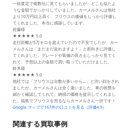
一括査定で複数社に見てもらいましたが、どこも似たよ
うな金額でがっかりしていました。カーメルさんは他社
より10万円以上高く、プリウスの価値をしっかり評価し
てくれました。本当に感謝しています。
佐藤様
★★★★★ 5.0
走行距離が5万キロを超えていたので不安でしたが、カー
メルさんは「まだまだ走れますよ！」と前向きに評価し
てくれました。グレードや装備の良さもしっかり見てく
れて、予想以上の金額で買い取っていただけました。
鈴木様
★★★★★ 5.0
他社では「プリウスは台数が多いから…」と渋い顔をされ
ましたが、カーメルさんは全く違いました。車の状態を
細かく確認してくれて、納得の価格を提示してくれまし
た。福島でプリウスを売るならカーメルさん一択です！
Google マップで167件の口コミを見る（評価4.9）
関連する買取事例