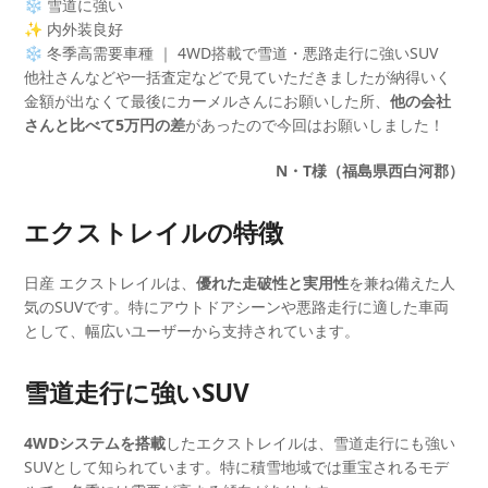
❄️ 雪道に強い
✨ 内外装良好
❄️ 冬季高需要車種 ｜ 4WD搭載で雪道・悪路走行に強いSUV
他社さんなどや一括査定などで見ていただきましたが納得いく
金額が出なくて最後にカーメルさんにお願いした所、
他の会社
さんと比べて5万円の差
があったので今回はお願いしました！
N・T様（福島県西白河郡）
エクストレイルの特徴
日産 エクストレイルは、
優れた走破性と実用性
を兼ね備えた人
気のSUVです。特にアウトドアシーンや悪路走行に適した車両
として、幅広いユーザーから支持されています。
雪道走行に強いSUV
4WDシステムを搭載
したエクストレイルは、雪道走行にも強い
SUVとして知られています。特に積雪地域では重宝されるモデ