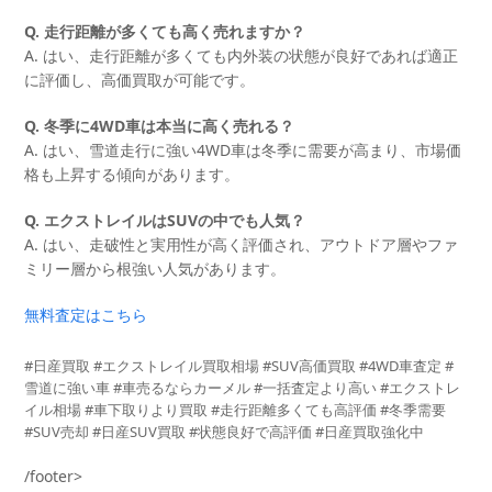
Q. 走行距離が多くても高く売れますか？
A. はい、走行距離が多くても内外装の状態が良好であれば適正
に評価し、高価買取が可能です。
Q. 冬季に4WD車は本当に高く売れる？
A. はい、雪道走行に強い4WD車は冬季に需要が高まり、市場価
格も上昇する傾向があります。
Q. エクストレイルはSUVの中でも人気？
A. はい、走破性と実用性が高く評価され、アウトドア層やファ
ミリー層から根強い人気があります。
無料査定はこちら
#日産買取 #エクストレイル買取相場 #SUV高価買取 #4WD車査定 #
雪道に強い車 #車売るならカーメル #一括査定より高い #エクストレ
イル相場 #車下取りより買取 #走行距離多くても高評価 #冬季需要
#SUV売却 #日産SUV買取 #状態良好で高評価 #日産買取強化中
/footer>