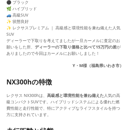
⚫ ブラック
🌿 ハイブリッド
🚙 高級SUV
✨ 状態良好
✨ レクサスプレミアム ｜ 高級感と環境性能を兼ね備えた人気
SUV
ディーラーで下取りを考えてましたが一旦カーメルに査定のお
願いをした所、
ディーラーの下取り価格と比べて15万円の差
が
ありましたので今回はカーメルにお願いしました！
Y・M様（福島県いわき市）
NX300hの特徴
レクサス NX300hは、
高級感と環境性能を兼ね備えた
人気の高
級コンパクトSUVです。ハイブリッドシステムによる優れた燃
費性能と走行性能で、特にアクティブなライフスタイルを持つ
方に支持されています。