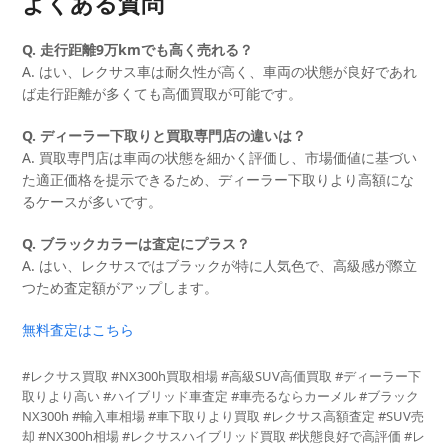
よくある質問
Q. 走行距離9万kmでも高く売れる？
A. はい、レクサス車は耐久性が高く、車両の状態が良好であれ
ば走行距離が多くても高価買取が可能です。
Q. ディーラー下取りと買取専門店の違いは？
A. 買取専門店は車両の状態を細かく評価し、市場価値に基づい
た適正価格を提示できるため、ディーラー下取りより高額にな
るケースが多いです。
Q. ブラックカラーは査定にプラス？
A. はい、レクサスではブラックが特に人気色で、高級感が際立
つため査定額がアップします。
無料査定はこちら
#レクサス買取 #NX300h買取相場 #高級SUV高価買取 #ディーラー下
取りより高い #ハイブリッド車査定 #車売るならカーメル #ブラック
NX300h #輸入車相場 #車下取りより買取 #レクサス高額査定 #SUV売
却 #NX300h相場 #レクサスハイブリッド買取 #状態良好で高評価 #レ