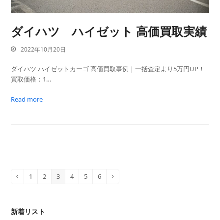
ダイハツ ハイゼット 高価買取実績
2022年10月20日
ダイハツ ハイゼットカーゴ 高価買取事例｜一括査定より5万円UP！
買取価格：1…
Read more
1
2
3
4
5
6
Previous
Page
Page
Page
Page
Page
Page
Next
新着リスト