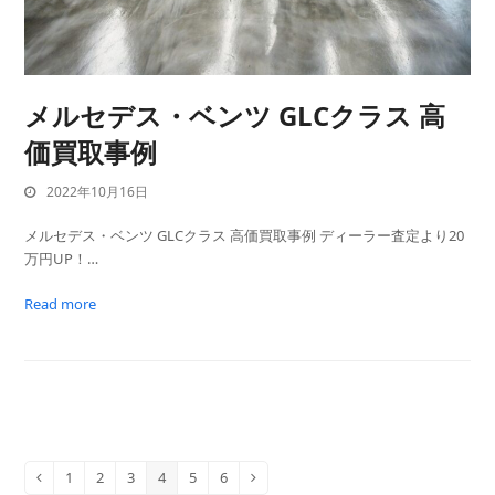
メルセデス・ベンツ GLCクラス 高
価買取事例
2022年10月16日
メルセデス・ベンツ GLCクラス 高価買取事例 ディーラー査定より20
万円UP！…
Read more
1
2
3
4
5
6
Previous
Page
Page
Page
Page
Page
Page
Next